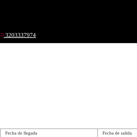
3203337974
Día de llegada
*
Día de salida
*